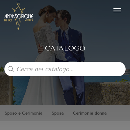
CATALOGO
Products
search
Sposo e Cerimonia
Sposa
Cerimonia donna