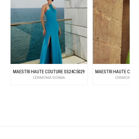
MAESTRI HAUTE COUTURE SS24C5029
MAESTRI HAUTE COUT
CERIMONIA DONNA
CERIMONIA D