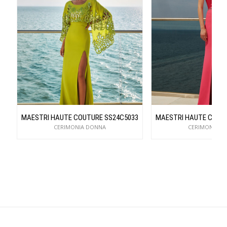
MAESTRI HAUTE COUTURE SS24C5033
MAESTRI HAUTE COUT
CERIMONIA DONNA
CERIMONIA D