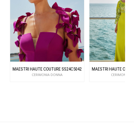
MAESTRI HAUTE COUTURE SS24C5042
MAESTRI HAUTE COUT
CERIMONIA DONNA
CERIMONIA D