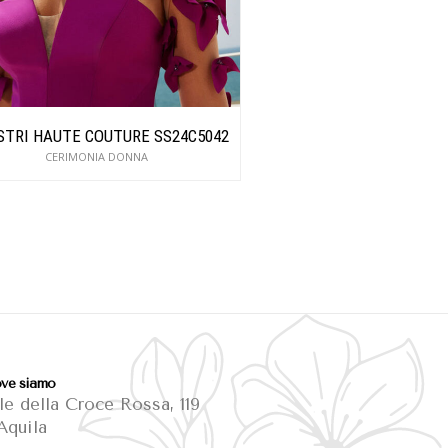
TRI HAUTE COUTURE SS24C5042
MAESTRI HAUTE COUTU
CERIMONIA DONNA
CERIMONIA DO
ve siamo
le della Croce Rossa, 119
Aquila