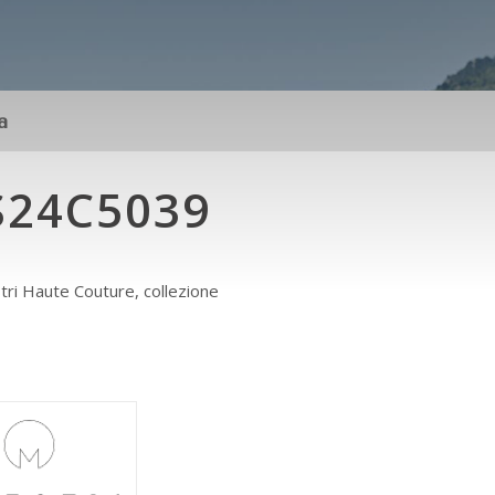
a
S24C5039
ri Haute Couture, collezione