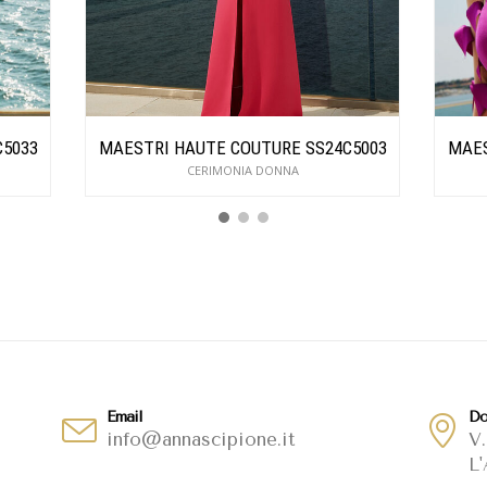
C5033
MAESTRI HAUTE COUTURE SS24C5003
MAES
CERIMONIA DONNA
Email
Do
info@annascipione.it
V.
L'