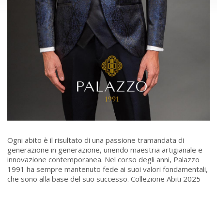
Ogni abito è il risultato di una passione tramandata di
generazione in generazione, unendo maestria artigianale e
innovazione contemporanea. Nel corso degli anni, Palazzo
1991 ha sempre mantenuto fede ai suoi valori fondamentali,
che sono alla base del suo successo. Collezione Abiti 2025