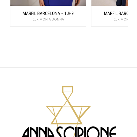
MARFIL BARCELONA – 1JH9
MARFIL BARCELON
CERIMONIA DONNA
CERIMONIA D