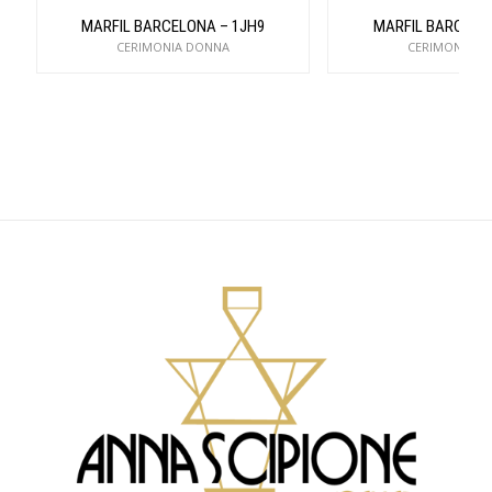
MARFIL BARCELONA – 1JH9
MARFIL BARCELON
CERIMONIA DONNA
CERIMONIA D