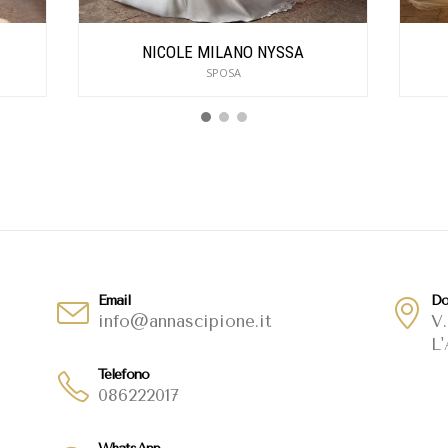
NICOLE MILANO NYSSA
SPOSA
Email
Do
info@annascipione.it
V.
L'
Telefono
086222017