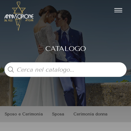
CATALOGO
Products
search
Sposo e Cerimonia
Sposa
Cerimonia donna